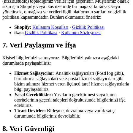
(kizzle.studio) topladığımız veriler için geçerlidir. Müşterimiz olarak
sizin için Shopify veya ikas üzerinde bir mağaza kurarsak veya
yönetirsek, o mağaza ve verileri ilgili platformun şartları ve gizlilik
politikası kapsamındadır. Bunları okumanızı öneririz:
Shopify:
Kullanım Koşulları
·
Gizlilik Politikası
ikas:
Gizlilik Politikası
·
Kullanım Sözleşmesi
7. Veri Paylaşımı ve İfşa
Kişisel bilgilerinizi satmıyoruz. Bilgilerinizi yalnızca aşağıdaki
durumlarda paylaşabiliriz:
Hizmet Sağlayıcılar:
Analitik sağlayıcıları (PostHog gibi),
barındırma sağlayıcıları ve e-posta hizmet sağlayıcıları gibi
bizim adımıza hizmet veren üçüncü taraf hizmet sağlayıcılarla
bilgi paylaşabiliriz.
Yasal Gereklilikler:
Yasaların gerektirmesi veya kamu
otoritelerinin geçerli talepleri doğrultusunda bilgilerinizi ifşa
edebiliriz.
Ticari Devirler:
Birleşme, devralma veya varlık satışı
durumunda bilgileriniz devrolabilir.
8. Veri Güvenliği