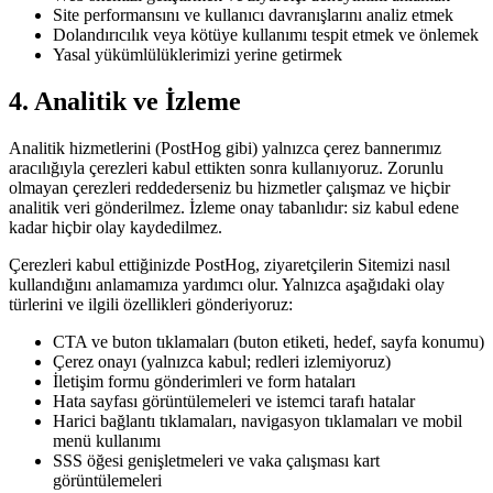
Site performansını ve kullanıcı davranışlarını analiz etmek
Dolandırıcılık veya kötüye kullanımı tespit etmek ve önlemek
Yasal yükümlülüklerimizi yerine getirmek
4. Analitik ve İzleme
Analitik hizmetlerini (PostHog gibi) yalnızca çerez bannerımız
aracılığıyla çerezleri kabul ettikten sonra kullanıyoruz. Zorunlu
olmayan çerezleri reddederseniz bu hizmetler çalışmaz ve hiçbir
analitik veri gönderilmez. İzleme onay tabanlıdır: siz kabul edene
kadar hiçbir olay kaydedilmez.
Çerezleri kabul ettiğinizde PostHog, ziyaretçilerin Sitemizi nasıl
kullandığını anlamamıza yardımcı olur. Yalnızca aşağıdaki olay
türlerini ve ilgili özellikleri gönderiyoruz:
CTA ve buton tıklamaları (buton etiketi, hedef, sayfa konumu)
Çerez onayı (yalnızca kabul; redleri izlemiyoruz)
İletişim formu gönderimleri ve form hataları
Hata sayfası görüntülemeleri ve istemci tarafı hatalar
Harici bağlantı tıklamaları, navigasyon tıklamaları ve mobil
menü kullanımı
SSS öğesi genişletmeleri ve vaka çalışması kart
görüntülemeleri