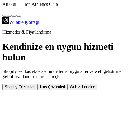
Ali Gül
—
Iron Athletics Club
Wubbie
iş ortağı
Hizmetler & Fiyatlandırma
Kendinize en uygun
hizmeti
bulun
Shopify ve ikas ekosisteminde tema, uygulama ve web geliştirme.
Şeffaf fiyatlandırma, net süreçler.
Shopify Çözümleri
ikas Çözümleri
Web & Landing
Shopify Tema Geliştirme
Markanıza özel, dönüşüm odaklı Shopify temaları.
Sıfırdan Liquid tema geliştirme