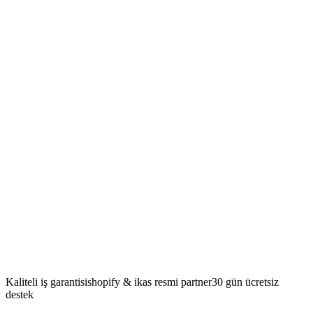
Shopify tema geliştirme ile uygulama geliştirme arasındaki fark
nedir?
Özel Shopify uygulaması ne gibi avantajlar sağlar?
Mevcut Shopify temam var, sadece özelleştirme yapılabilir mi?
Shopify uygulamamı App Store'a yayınlayabilir misiniz?
Proje süresi ne kadar?
Teslimat sonrası destek nasıl işliyor?
Ödeme planı nasıl işliyor?
Proje sonrasında pazarlama desteği istiyorum, mümkün mü?
Kaliteli
iş garantisi
shopify & ikas
resmi partner
30 gün
ücretsiz
destek