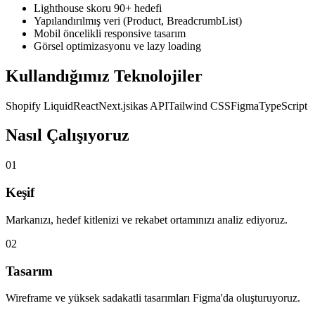
Lighthouse skoru 90+ hedefi
Yapılandırılmış veri (Product, BreadcrumbList)
Mobil öncelikli responsive tasarım
Görsel optimizasyonu ve lazy loading
Kullandığımız Teknolojiler
Shopify Liquid
React
Next.js
ikas API
Tailwind CSS
Figma
TypeScript
Nasıl Çalışıyoruz
01
Keşif
Markanızı, hedef kitlenizi ve rekabet ortamınızı analiz ediyoruz.
02
Tasarım
Wireframe ve yüksek sadakatli tasarımları Figma'da oluşturuyoruz.