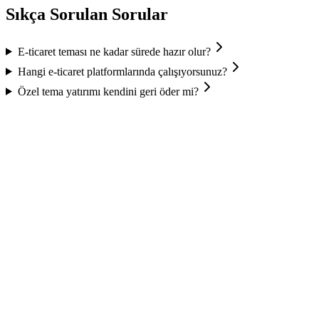
Sıkça Sorulan Sorular
E-ticaret teması ne kadar sürede hazır olur?
Hangi e-ticaret platformlarında çalışıyorsunuz?
Özel tema yatırımı kendini geri öder mi?
İletişim
Bir sonraki projenizi birlikte inşa edelim.
Ad Soyad
E-posta
Hizmet
Bütçeniz nedir?
Projenizi anlatın